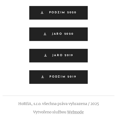
PODZIM 2020
JARO 2020
JARO 2019
PODZIM 2019
HoRfiA, s.r.o. všechna práva vyhrazena / 2025
Vytvořeno službou
Webnode